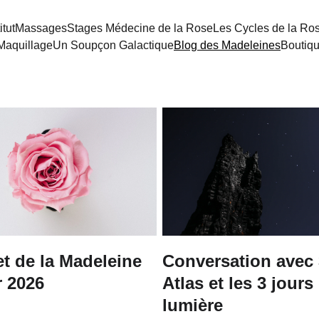
itut
Massages
Stages Médecine de la Rose
Les Cycles de la Ro
Maquillage
Un Soupçon Galactique
Blog des Madeleines
Boutiq
 de la Madeleine
Conversation avec 
r 2026
Atlas et les 3 jours
lumière