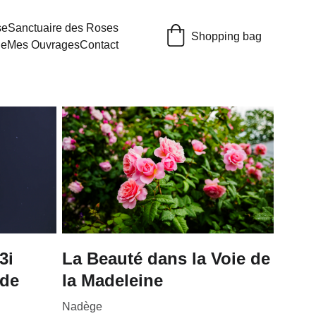
se
Sanctuaire des Roses
Shopping bag
ue
Mes Ouvrages
Contact
3i
La Beauté dans la Voie de
 de
la Madeleine
Nadège